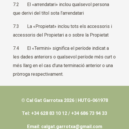
7.2 El «arrendatari» inclou qualsevol persona
que derivi del títol sota l’arrendatari
7.3 La «Propietat» inclou tots els accessoris i
accessoris del Propietari a o sobre la Propietat
7.4 El «Termini» significa el període indicat a
les dades anteriors o qualsevol període més curt o
més llarg en el cas d’una terminació anterior o una
pròrroga respectivament.
© Cal Gat Garrotxa 2026 | HUTG-061978
Tel: +34 628 83 10 12 / +34 686 73 94 33
Email: calgat.garrotxa@gmail.com