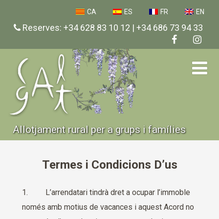
CA
ES
FR
EN
Reserves: +34 628 83 10 12 | +34 686 73 94 33
Allotjament rural per a grups i famílies
Termes i Condicions D’us
1. L’arrendatari tindrà dret a ocupar l’immoble
només amb motius de vacances i aquest Acord no