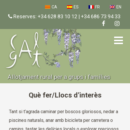
CA
ES
FR
EN
Reserves: +34 628 83 10 12 | +34 686 73 94 33
Allotjament rural per a grups i famílies
Què fer/Llocs d’interès
Tant si t’agrada caminar per boscos gloriosos, nedar a
piscines naturals, anar amb bicicleta per carretera o
camins, tastar les delícies locals o explorar preciosos